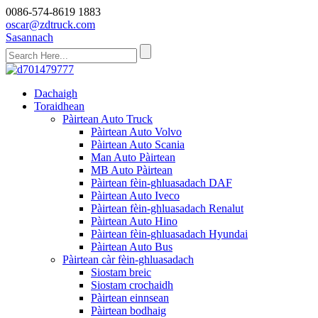
0086-574-8619 1883
oscar@zdtruck.com
Sasannach
Dachaigh
Toraidhean
Pàirtean Auto Truck
Pàirtean Auto Volvo
Pàirtean Auto Scania
Man Auto Pàirtean
MB Auto Pàirtean
Pàirtean fèin-ghluasadach DAF
Pàirtean Auto Iveco
Pàirtean fèin-ghluasadach Renalut
Pàirtean Auto Hino
Pàirtean fèin-ghluasadach Hyundai
Pàirtean Auto Bus
Pàirtean càr fèin-ghluasadach
Siostam breic
Siostam crochaidh
Pàirtean einnsean
Pàirtean bodhaig