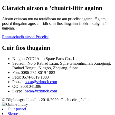
Clàraich airson a ’chuairt-litir againn
Airson ceistean mu na toraidhean no am pricelist againn, fàg am
post-d thugainn agus cuiridh sinn fios thugainn taobh a-staigh 24
uairean.
Rannsachadh airson Pricelist
Cuir fios thugainn
Ningbo ZODI Auto Spare Parts Co., Ltd.
Seòladh: No.6 Rathad Lixin, Sgìre Gnìomhachais Xiaogang,
Rathad Tongtu, Ningbo, Zhejiang, Sìona
Fòn: 0086-574-8619 1883
Facs: 0574-8619 1883
Post-d:
oscar@zdtruck.com
QQ: 3001041386
Skype:
oscar@zdtruck.com
© Dlighe-sgrìobhaidh - 2010-2020: Gach còir glèidhte.
Cuir post-d
Skype