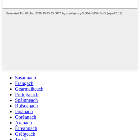
Sasannach
Frangach
Gearmailteach
Portugalach
Spàinneach
Ruiseanach
Iapanach
Corèanach
Arabach
Èireannach
Grèigeach
Turcais