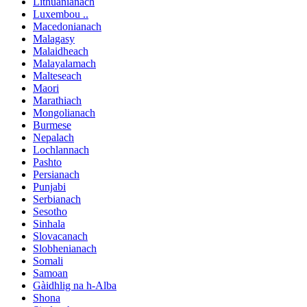
Lithuanianach
Luxembou ..
Macedonianach
Malagasy
Malaidheach
Malayalamach
Malteseach
Maori
Marathiach
Mongolianach
Burmese
Nepalach
Lochlannach
Pashto
Persianach
Punjabi
Serbianach
Sesotho
Sinhala
Slovacanach
Slobhenianach
Somali
Samoan
Gàidhlig na h-Alba
Shona