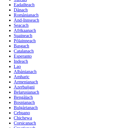
Eadailteach
Dànach
Romànianach
And-Innseach
Seacach
Afrikaanach
Suaineach
Pòlainneach
Basgach
Catalanach
Esperanto
Indeach
Lao
Albànianach
Amharic
Armenianach
Azerbaijani
Belarusianach
Bengàlach
Bosnianach
Bulgàrianach
Cebuano
Chichewa
Corsicanach