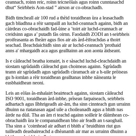
ceannach, roinn reic, roinn teicneòlais agus roinn cunntasachd
dhut“ Seirbheis Aon-stad ” airson ar co-obrachadh.
Bidh timcheall air 100 rud a thèid toraidhean ùra a leasachadh
gach bliadhna a rèir sampaill an luchd-ceannach againn, bidh an
càirdeas co-obrachaidh fad-ùine a ’toirt air luchd-ceannach ar
creidsinn agus a’ putadh fàs oirnn. Faodaidh ZODI an t-seirbheis
proifeasanta as fheàrr agus fios air ais àrd-èifeachdas a thoirt
seachad. Beachdaichidh sinn air ar luchd-ceannach 'prothaid
anns a' mhargaidh aca agus gealltainn an aon aonta àidseant.
Is e càileachd beatha iomairt, is e sàsachd luchd-cleachdaidh an
siostam sgrùdaidh càileachd gun choimeas againn. Sgrùdadh
teann air sgrùdadh agus sgrùdadh cùramach air a h-uile pròiseas
gu h-iomlan a rèir toraidhean gealltanas inbhe nàiseanta le
easbhaidhean neoni.
Leis an eòlas às-mhalairt beairteach againn, siostam càileachd
ISO 9001, toraidhean àrd-inbhe, prìsean farpaiseach, seirbheis
adhartach agus lìbhrigeadh air-àm, tha sinn cinnteach gun urrainn
dhuinn na riatanasan agad uile a choileanadh agus a bhith nas
àirde na dùil. Tha an àm ri teachd againn soilleir le dàimhean co-
obrachaidh ùra le companaidhean bho air feadh an t-saoghail.
Tha sinn a ’coimhead air adhart ri bhith a’ bruidhinn riut gus
tuilleadh deasbaireachd a dhèanamh air mar as urrainn dhuinn a