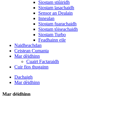
Siostam stiùiridh
Siostam lasachaidh
Sensor an Dealain
Innealan
Siostam fuarachaidh
Siostam tòiseachaidh
Siostam Turbo
Feadhainn eile
Naidheachdan
Ceistean Cumanta
Mar dèidhinn
Cuairt Factaraidh
Cuir fios thugainn
Dachaigh
Mar dèidhinn
Mar dèidhinn
Ningbo ZODI Auto Spare Parts Co.,
Ltd.
na mhalairtiche pàirtean fèin-ghluasadach