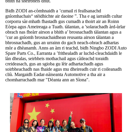
bhith na sheirbheis dhut.
Bidh ZODI an-còmhnaidh a ’cumail ri feallsanachd
gnìomhachais“ stèidhichte air daoine ”. Tha e ag iarraidh cultar
corporra sàr-mhath fhastadh gus cumadh a thoirt air an Roinn
Eòrpa agus Ameireaga a Tuath. tàlantan, a ’solarachadh àrd-ùrlar
obrach nas fheàrr airson a bhith a’ brosnachadh tàlantan agus a
’cur an gnìomh brosnachaidhean reusanta airson tàlantan a
bhrosnachadh, gus an urrainn do gach neach-obrach adhartas
mòr a dhèanamh. Anns an àm ri teachd, bidh Ningbo ZODI Auto
Spare Parts Co., Earranta a ’frithealadh ar luchd-cleachdaidh le
làn dhealas, seirbheis mothachail agus càileachd toraidh
creideasach, gus an sgioba gu lèir adhartachadh agus
soirbheachadh nas fhaide agus mu dheireadh cuir ri coileanadh
cliù. Margaidh Eadar-nàiseanta Automotive a tha air a
chomharrachadh mar "Dèanta ann an Sìona".