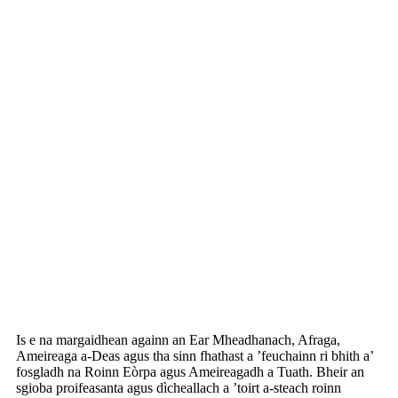
proifeasanta thairis air 10 bliadhna, a tha suidhichte ann
an sgìre Beilun, Ningbo, Sìona. Tha na prìomh
thoraidhean a ’toirt a-steach siostam breic, siostam
crochaidh, siostam stiùiridh, siostam fuarachaidh,
siostam Stater, siostam Turocharger, pàirtean einnsean,
pàirtean bodhaig, siostam lasachaidh , Sensor Dealain
msaa. Agus tha na pàirtean fèin-ghluasadach againn gu
ìre mhòr iomchaidh
Càraichean: Toyota, Nissan, Mitsubishi, Hyundai,
Chevrolet, Daewoo, Kia, Isuzu, Mazada agus Ford;
Trucks: Mercedes-Benz, Scania, Volvo, Iveco, Renault,
DAF, Man, Daihatsu msaa.
Is e na margaidhean againn an Ear Mheadhanach, Afraga,
Ameireaga a-Deas agus tha sinn fhathast a ’feuchainn ri bhith a’
fosgladh na Roinn Eòrpa agus Ameireagadh a Tuath. Bheir an
sgioba proifeasanta agus dìcheallach a ’toirt a-steach roinn