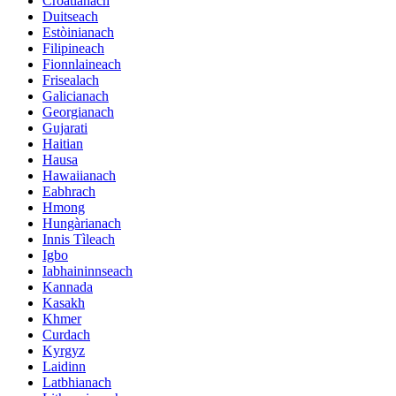
Croatianach
Duitseach
Estòinianach
Filipineach
Fionnlaineach
Frisealach
Galicianach
Georgianach
Gujarati
Haitian
Hausa
Hawaiianach
Eabhrach
Hmong
Hungàrianach
Innis Tìleach
Igbo
Iabhaininnseach
Kannada
Kasakh
Khmer
Curdach
Kyrgyz
Laidinn
Latbhianach