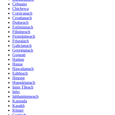
Cebuano
Chichewa
Corsicanach
Croatianach
Duitseach
Estòinianach
Filipineach
Fionnlaineach
Frisealach
Galicianach
Georgianach
Gujarati
Haitian
Hausa
Hawaiianach
Eabhrach
Hmong
Hungàrianach
Innis Tìleach
Igbo
Iabhaininnseach
Kannada
Kasakh
Khmer
Curdach