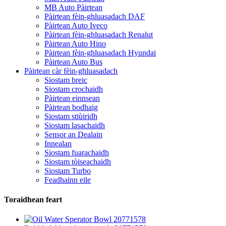
MB Auto Pàirtean
Pàirtean fèin-ghluasadach DAF
Pàirtean Auto Iveco
Pàirtean fèin-ghluasadach Renalut
Pàirtean Auto Hino
Pàirtean fèin-ghluasadach Hyundai
Pàirtean Auto Bus
Pàirtean càr fèin-ghluasadach
Siostam breic
Siostam crochaidh
Pàirtean einnsean
Pàirtean bodhaig
Siostam stiùiridh
Siostam lasachaidh
Sensor an Dealain
Innealan
Siostam fuarachaidh
Siostam tòiseachaidh
Siostam Turbo
Feadhainn eile
Toraidhean feart