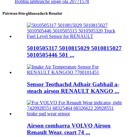
Bobhla labhraiche uisge ola 20771578
Pàirtean fèin-ghluasadach Renalut
5010505317 5010815029 5010815027
5010505446 501 ...
Sensor Teothachd Adhair Gabhail a-
steach airson RENAULT KANGO ...
Airson comharra VOLVO Airson
Renault Wear, ceart 74 ...