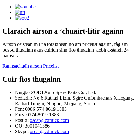
Clàraich airson a ’chuairt-litir againn
Airson ceistean mu na toraidhean no am pricelist againn, fàg am
post-d thugainn agus cuiridh sinn fios thugainn taobh a-staigh 24
uairean.
Rannsachadh airson Pricelist
Cuir fios thugainn
Ningbo ZODI Auto Spare Parts Co., Ltd.
Seòladh: No.6 Rathad Lixin, Sgìre Gnìomhachais Xiaogang,
Rathad Tongtu, Ningbo, Zhejiang, Sìona
Fòn: 0086-574-8619 1883
Facs: 0574-8619 1883
Post-d:
oscar@zdtruck.com
QQ: 3001041386
Skype:
oscar@zdtruck.com