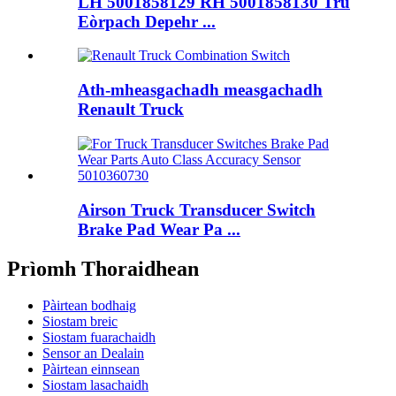
LH 5001858129 RH 5001858130 Tru
Eòrpach Depehr ...
Ath-mheasgachadh measgachadh
Renault Truck
Airson Truck Transducer Switch
Brake Pad Wear Pa ...
Prìomh Thoraidhean
Pàirtean bodhaig
Siostam breic
Siostam fuarachaidh
Sensor an Dealain
Pàirtean einnsean
Siostam lasachaidh