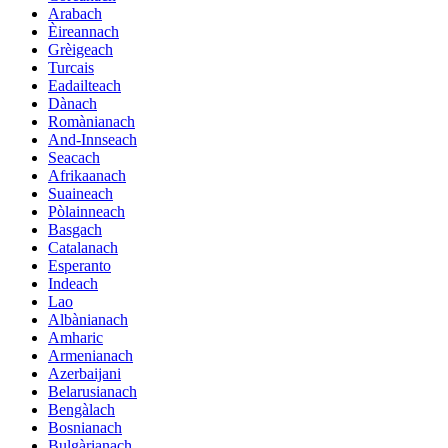
Arabach
Èireannach
Grèigeach
Turcais
Eadailteach
Dànach
Romànianach
And-Innseach
Seacach
Afrikaanach
Suaineach
Pòlainneach
Basgach
Catalanach
Esperanto
Indeach
Lao
Albànianach
Amharic
Armenianach
Azerbaijani
Belarusianach
Bengàlach
Bosnianach
Bulgàrianach