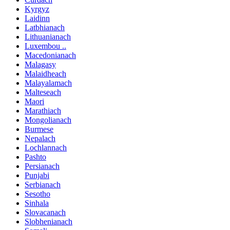
Kyrgyz
Laidinn
Latbhianach
Lithuanianach
Luxembou ..
Macedonianach
Malagasy
Malaidheach
Malayalamach
Malteseach
Maori
Marathiach
Mongolianach
Burmese
Nepalach
Lochlannach
Pashto
Persianach
Punjabi
Serbianach
Sesotho
Sinhala
Slovacanach
Slobhenianach