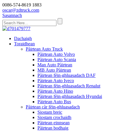
0086-574-8619 1883
oscar@zdtruck.com
Sasannach
Dachaigh
Toraidhean
Pàirtean Auto Truck
Pàirtean Auto Volvo
Pàirtean Auto Scania
Man Auto Pàirtean
MB Auto Pàirtean
Pàirtean fèin-ghluasadach DAF
Pàirtean Auto Iveco
Pàirtean fèin-ghluasadach Renalut
Pàirtean Auto Hino
Pàirtean fèin-ghluasadach Hyundai
Pàirtean Auto Bus
Pàirtean càr fèin-ghluasadach
Siostam breic
Siostam crochaidh
Pàirtean einnsean
Pàirtean bodhaig