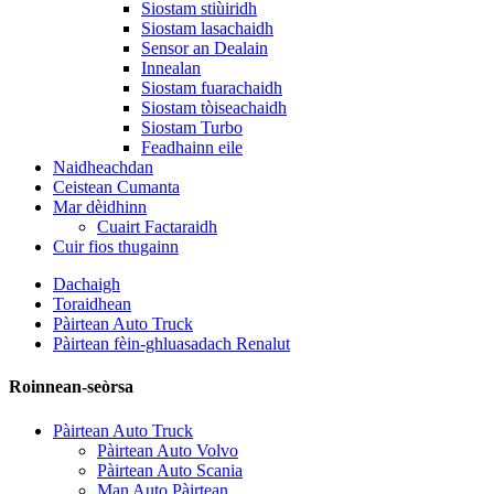
Siostam stiùiridh
Siostam lasachaidh
Sensor an Dealain
Innealan
Siostam fuarachaidh
Siostam tòiseachaidh
Siostam Turbo
Feadhainn eile
Naidheachdan
Ceistean Cumanta
Mar dèidhinn
Cuairt Factaraidh
Cuir fios thugainn
Dachaigh
Toraidhean
Pàirtean Auto Truck
Pàirtean fèin-ghluasadach Renalut
Roinnean-seòrsa
Pàirtean Auto Truck
Pàirtean Auto Volvo
Pàirtean Auto Scania
Man Auto Pàirtean