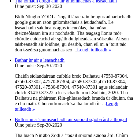
Tha iomadh dòigh ann air gnìomhachas a leasachadh
Ùine puist: Sep-30-2020
Bidh Ningbo ZODI a ’togail làrach-lìn ùr agus adhartachadh
google gus an raon gnìomhachais a leudachadh. Le
leasachadh saidheans agus teicneòlas, tha mòran
theicneòlasan ùra air nochdadh. Tha teagasg lìonra mòr-
chòrdte cuideachd air sgàth duilgheadasan sòisealta. Airson
taisbeanadh air-loidhne, gu dearbh, chan eil mi a ’toirt taic
don t-seòrsa gnìomhachas seo ...
Leugh tuilleadh
»
Bathar ùr air a leasachadh
Ùine puist: Sep-30-2020
Chaidh siolandairean cuibhle breic Daihatsu 47550-87304,
47560-87302, 47570-87304, 47580-87302,47510-87304,
47520-87301, 47530-87304, 47540-87301 agus siolandair
clutch 31410-87322 a leasachadh tron ​​t-Sultain, 2020. Tha
Daihatsu na phàirtean fèin-ghluasadach branda ùr dhuinn, tha
e cho math. Cho cudromach 'sa tha toradh ùr ...
Leugh
tuilleadh
»
Bidh sinn a ’cuimseachadh air spiorad sgioba àrd a thogail
Ùine puist: Sep-30-2020
Tha luach Ningbo Zodi a ’togail spiorad sgioba àrd. Chùm