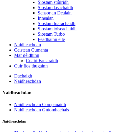
Siostam stiùiridh
Siostam lasachaidh
Sensor an Dealain
Innealan
Siostam fuarachaidh
Siostam tòiseachaidh
Siostam Turbo
Feadhainn eile
Naidheachdan
Ceistean Cumanta
Mar dèidhinn
Cuairt Factaraidh
Cuir fios thugainn
Dachaigh
Naidheachdan
Naidheachdan
Naidheachdan Companaidh
Naidheachdan Gnìomhachais
Naidheachdan