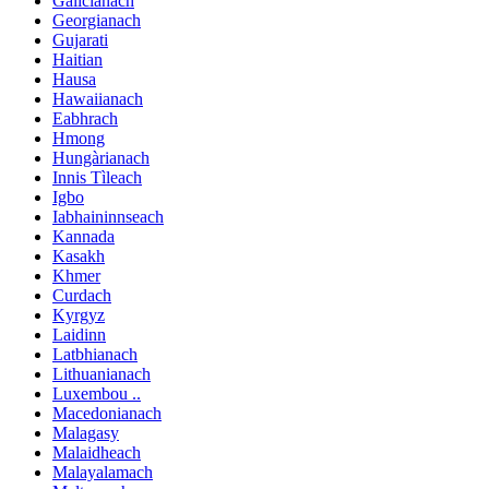
Galicianach
Georgianach
Gujarati
Haitian
Hausa
Hawaiianach
Eabhrach
Hmong
Hungàrianach
Innis Tìleach
Igbo
Iabhaininnseach
Kannada
Kasakh
Khmer
Curdach
Kyrgyz
Laidinn
Latbhianach
Lithuanianach
Luxembou ..
Macedonianach
Malagasy
Malaidheach
Malayalamach