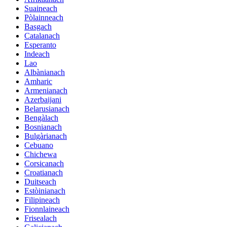
Suaineach
Pòlainneach
Basgach
Catalanach
Esperanto
Indeach
Lao
Albànianach
Amharic
Armenianach
Azerbaijani
Belarusianach
Bengàlach
Bosnianach
Bulgàrianach
Cebuano
Chichewa
Corsicanach
Croatianach
Duitseach
Estòinianach
Filipineach
Fionnlaineach
Frisealach