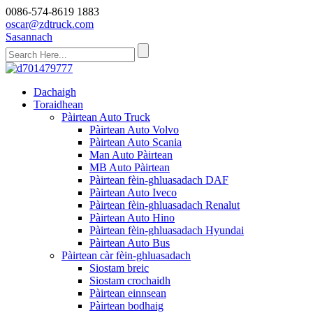
0086-574-8619 1883
oscar@zdtruck.com
Sasannach
Dachaigh
Toraidhean
Pàirtean Auto Truck
Pàirtean Auto Volvo
Pàirtean Auto Scania
Man Auto Pàirtean
MB Auto Pàirtean
Pàirtean fèin-ghluasadach DAF
Pàirtean Auto Iveco
Pàirtean fèin-ghluasadach Renalut
Pàirtean Auto Hino
Pàirtean fèin-ghluasadach Hyundai
Pàirtean Auto Bus
Pàirtean càr fèin-ghluasadach
Siostam breic
Siostam crochaidh
Pàirtean einnsean
Pàirtean bodhaig