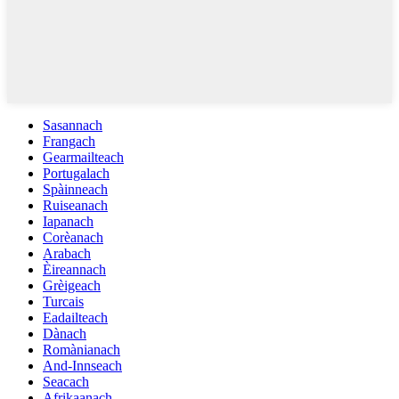
Sasannach
Frangach
Gearmailteach
Portugalach
Spàinneach
Ruiseanach
Iapanach
Corèanach
Arabach
Èireannach
Grèigeach
Turcais
Eadailteach
Dànach
Romànianach
And-Innseach
Seacach
Afrikaanach