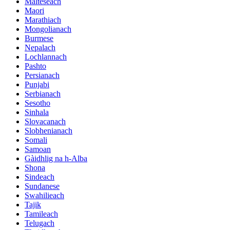
Malteseach
Maori
Marathiach
Mongolianach
Burmese
Nepalach
Lochlannach
Pashto
Persianach
Punjabi
Serbianach
Sesotho
Sinhala
Slovacanach
Slobhenianach
Somali
Samoan
Gàidhlig na h-Alba
Shona
Sindeach
Sundanese
Swahilieach
Tajik
Tamileach
Telugach