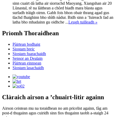
sinn cuairt dà latha air siorrachd Maoyang, Xiangshan air 20
Lùnastal, rè na làithean a chòrd biadh mara blasta agus
surfadh tràigh oirnn. Gabh fois bhon obair thrang agad gus
tlachd fhaighinn bho shìth nàdur. Bidh sinn a ’fuireach fad an
latha bho mhadainn gu oidhche ...
Leugh tuilleadh
»
Prìomh Thoraidhean
Pàirtean bodhaig
Siostam breic
Siostam fuarachaidh
Sensor an Dealain
Pàirtean einnsean
Siostam lasachaidh
Clàraich airson a ’chuairt-litir againn
Airson ceistean mu na toraidhean no am pricelist againn, fàg am
post-d thugainn agus cuiridh sinn fios thugainn taobh a-staigh 24