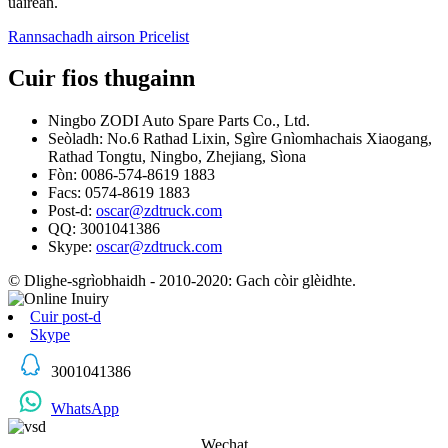
uairean.
Rannsachadh airson Pricelist
Cuir fios thugainn
Ningbo ZODI Auto Spare Parts Co., Ltd.
Seòladh: No.6 Rathad Lixin, Sgìre Gnìomhachais Xiaogang,
Rathad Tongtu, Ningbo, Zhejiang, Sìona
Fòn: 0086-574-8619 1883
Facs: 0574-8619 1883
Post-d:
oscar@zdtruck.com
QQ: 3001041386
Skype:
oscar@zdtruck.com
© Dlighe-sgrìobhaidh - 2010-2020: Gach còir glèidhte.
Cuir post-d
Skype
3001041386
WhatsApp
Wechat