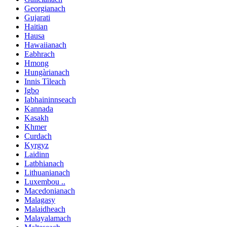
Georgianach
Gujarati
Haitian
Hausa
Hawaiianach
Eabhrach
Hmong
Hungàrianach
Innis Tìleach
Igbo
Iabhaininnseach
Kannada
Kasakh
Khmer
Curdach
Kyrgyz
Laidinn
Latbhianach
Lithuanianach
Luxembou ..
Macedonianach
Malagasy
Malaidheach
Malayalamach