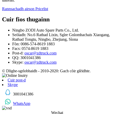
uairean.
Rannsachadh airson Pricelist
Cuir fios thugainn
Ningbo ZODI Auto Spare Parts Co., Ltd.
Seòladh: No.6 Rathad Lixin, Sgìre Gnìomhachais Xiaogang,
Rathad Tongtu, Ningbo, Zhejiang, Sìona
Fòn: 0086-574-8619 1883
Facs: 0574-8619 1883
Post-d:
oscar@zdtruck.com
QQ: 3001041386
Skype:
oscar@zdtruck.com
© Dlighe-sgrìobhaidh - 2010-2020: Gach còir glèidhte.
Cuir post-d
Skype
3001041386
WhatsApp
Wechat