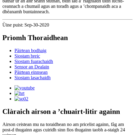
bathar ùr an àite seann stuthan, bidh iad a’ riaghladh ùidh luchd-
ceannach a chumail agus an toradh agus a ’chompanaidh aca a
dhèanamh buntainneach.
Ùine puist: Sep-30-2020
Prìomh Thoraidhean
Pàirtean bodhaig
Siostam breic
Siostam fuarachaidh
Sensor an Dealain
Pàirtean einnsean
Siostam lasachaidh
Clàraich airson a ’chuairt-litir againn
Airson ceistean mu na toraidhean no am pricelist againn, fàg am
post-d thugainn agus cuiridh sinn fios thugainn taobh a-staigh 24