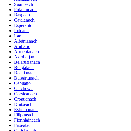
Suaineach
Pòlainneach
Basgach
Catalanach
Esperanto
Indeach
Lao
Albànianach
Amharic
Armenianach
Azerbaijani
Belarusianach
Bengàlach
Bosnianach
Bulgàrianach
Cebuano
Chichewa
Corsicanach
Croatianach
Duitseach
Estòinianach
Filipineach
Fionnlaineach
Frisealach
Galicianach