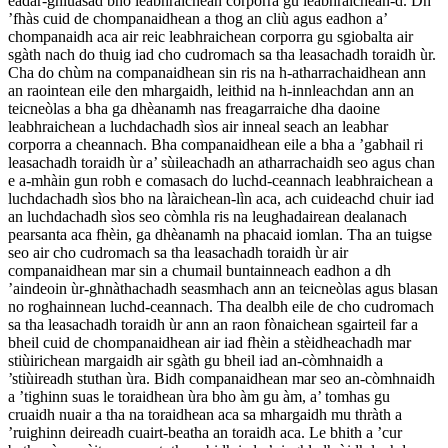
eadar-ghluasad bho leabhraichean corporra gu leabhraichean-d. Dh
’fhàs cuid de chompanaidhean a thog an cliù agus eadhon a’
chompanaidh aca air reic leabhraichean corporra gu sgiobalta air
sgàth nach do thuig iad cho cudromach sa tha leasachadh toraidh ùr.
Cha do chùm na companaidhean sin ris na h-atharrachaidhean ann
an raointean eile den mhargaidh, leithid na h-innleachdan ann an
teicneòlas a bha ga dhèanamh nas freagarraiche dha daoine
leabhraichean a luchdachadh sìos air inneal seach an leabhar
corporra a cheannach. Bha companaidhean eile a bha a ’gabhail ri
leasachadh toraidh ùr a’ sùileachadh an atharrachaidh seo agus chan
e a-mhàin gun robh e comasach do luchd-ceannach leabhraichean a
luchdachadh sìos bho na làraichean-lìn aca, ach cuideachd chuir iad
an luchdachadh sìos seo còmhla ris na leughadairean dealanach
pearsanta aca fhèin, ga dhèanamh na phacaid iomlan. Tha an tuigse
seo air cho cudromach sa tha leasachadh toraidh ùr air
companaidhean mar sin a chumail buntainneach eadhon a dh
’aindeoin ùr-ghnàthachadh seasmhach ann an teicneòlas agus blasan
no roghainnean luchd-ceannach. Tha dealbh eile de cho cudromach
sa tha leasachadh toraidh ùr ann an raon fònaichean sgairteil far a
bheil cuid de chompanaidhean air iad fhèin a stèidheachadh mar
stiùirichean margaidh air sgàth gu bheil iad an-còmhnaidh a
’stiùireadh stuthan ùra. Bidh companaidhean mar seo an-còmhnaidh
a ’tighinn suas le toraidhean ùra bho àm gu àm, a’ tomhas gu
cruaidh nuair a tha na toraidhean aca sa mhargaidh mu thràth a
’ruighinn deireadh cuairt-beatha an toraidh aca. Le bhith a ’cur