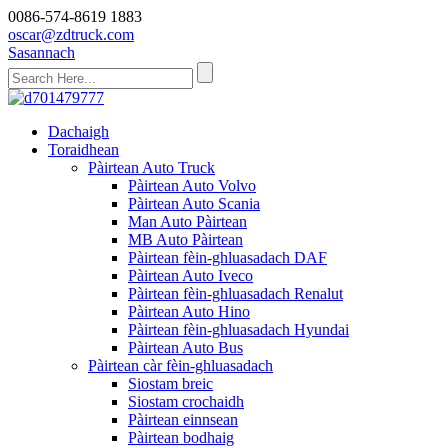
0086-574-8619 1883
oscar@zdtruck.com
Sasannach
Dachaigh
Toraidhean
Pàirtean Auto Truck
Pàirtean Auto Volvo
Pàirtean Auto Scania
Man Auto Pàirtean
MB Auto Pàirtean
Pàirtean fèin-ghluasadach DAF
Pàirtean Auto Iveco
Pàirtean fèin-ghluasadach Renalut
Pàirtean Auto Hino
Pàirtean fèin-ghluasadach Hyundai
Pàirtean Auto Bus
Pàirtean càr fèin-ghluasadach
Siostam breic
Siostam crochaidh
Pàirtean einnsean
Pàirtean bodhaig