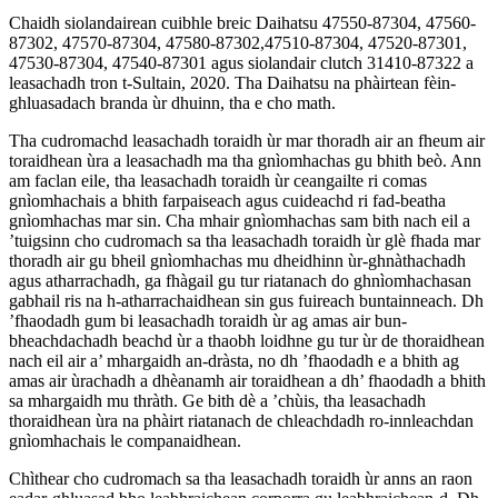
Chaidh siolandairean cuibhle breic Daihatsu 47550-87304, 47560-
87302, 47570-87304, 47580-87302,47510-87304, 47520-87301,
47530-87304, 47540-87301 agus siolandair clutch 31410-87322 a
leasachadh tron ​​t-Sultain, 2020. Tha Daihatsu na phàirtean fèin-
ghluasadach branda ùr dhuinn, tha e cho math.
Tha cudromachd leasachadh toraidh ùr mar thoradh air an fheum air
toraidhean ùra a leasachadh ma tha gnìomhachas gu bhith beò. Ann
am faclan eile, tha leasachadh toraidh ùr ceangailte ri comas
gnìomhachais a bhith farpaiseach agus cuideachd ri fad-beatha
gnìomhachas mar sin. Cha mhair gnìomhachas sam bith nach eil a
’tuigsinn cho cudromach sa tha leasachadh toraidh ùr glè fhada mar
thoradh air gu bheil gnìomhachas mu dheidhinn ùr-ghnàthachadh
agus atharrachadh, ga fhàgail gu tur riatanach do ghnìomhachasan
gabhail ris na h-atharrachaidhean sin gus fuireach buntainneach. Dh
’fhaodadh gum bi leasachadh toraidh ùr ag amas air bun-
bheachdachadh beachd ùr a thaobh loidhne gu tur ùr de thoraidhean
nach eil air a’ mhargaidh an-dràsta, no dh ’fhaodadh e a bhith ag
amas air ùrachadh a dhèanamh air toraidhean a dh’ fhaodadh a bhith
sa mhargaidh mu thràth. Ge bith dè a ’chùis, tha leasachadh
thoraidhean ùra na phàirt riatanach de chleachdadh ro-innleachdan
gnìomhachais le companaidhean.
Chìthear cho cudromach sa tha leasachadh toraidh ùr anns an raon