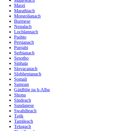
Malteseach
Maori
Marathiach
Mongolianach
Burmese
Nepalach
Lochlannach
Pashto
Persianach
Punjabi
Serbianach
Sesotho
Sinhala
Slovacanach
Slobhenianach
Somali
Samoan
Gàidhlig na h-Alba
Shona
Sindeach
Sundanese
Swahilieach
Tajik
Tamileach
Telugach