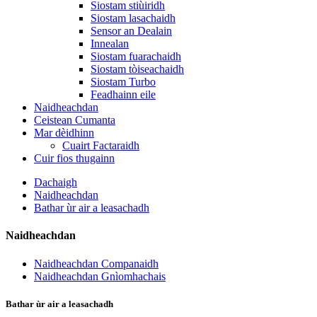
Siostam stiùiridh
Siostam lasachaidh
Sensor an Dealain
Innealan
Siostam fuarachaidh
Siostam tòiseachaidh
Siostam Turbo
Feadhainn eile
Naidheachdan
Ceistean Cumanta
Mar dèidhinn
Cuairt Factaraidh
Cuir fios thugainn
Dachaigh
Naidheachdan
Bathar ùr air a leasachadh
Naidheachdan
Naidheachdan Companaidh
Naidheachdan Gnìomhachais
Bathar ùr air a leasachadh