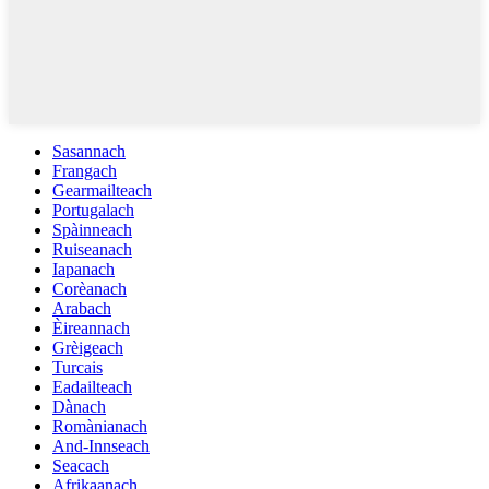
Sasannach
Frangach
Gearmailteach
Portugalach
Spàinneach
Ruiseanach
Iapanach
Corèanach
Arabach
Èireannach
Grèigeach
Turcais
Eadailteach
Dànach
Romànianach
And-Innseach
Seacach
Afrikaanach