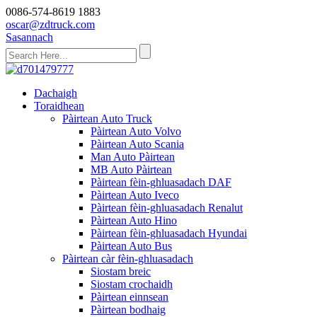
0086-574-8619 1883
oscar@zdtruck.com
Sasannach
Dachaigh
Toraidhean
Pàirtean Auto Truck
Pàirtean Auto Volvo
Pàirtean Auto Scania
Man Auto Pàirtean
MB Auto Pàirtean
Pàirtean fèin-ghluasadach DAF
Pàirtean Auto Iveco
Pàirtean fèin-ghluasadach Renalut
Pàirtean Auto Hino
Pàirtean fèin-ghluasadach Hyundai
Pàirtean Auto Bus
Pàirtean càr fèin-ghluasadach
Siostam breic
Siostam crochaidh
Pàirtean einnsean
Pàirtean bodhaig