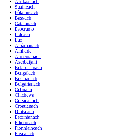
Afrikaanach
Suaineach
Pòlainneach
Basgach
Catalanach
Esperanto
Indeach
Lao
Albànianach
Amharic
Armenianach
Azerbaijani
Belarusianach
Bengàlach
Bosnianach
Bulgàrianach
Cebuano
Chichewa
Corsicanach
Croatianach
Duitseach
Estòinianach
Filipineach
Fionnlaineach
Frisealach