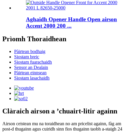
Aghaidh Opener Handle Open airson
Accent 2000 200 ...
Prìomh Thoraidhean
Pàirtean bodhaig
Siostam breic
Siostam fuarachaidh
Sensor an Dealain
Pàirtean einnsean
Siostam lasachaidh
Clàraich airson a ’chuairt-litir againn
Airson ceistean mu na toraidhean no am pricelist againn, fàg am
post-d thugainn agus cuiridh sinn fios thugainn taobh a-staigh 24