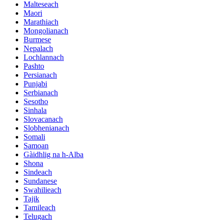
Malteseach
Maori
Marathiach
Mongolianach
Burmese
Nepalach
Lochlannach
Pashto
Persianach
Punjabi
Serbianach
Sesotho
Sinhala
Slovacanach
Slobhenianach
Somali
Samoan
Gàidhlig na h-Alba
Shona
Sindeach
Sundanese
Swahilieach
Tajik
Tamileach
Telugach