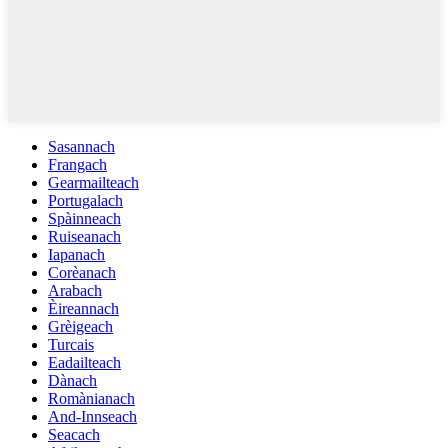
Sasannach
Frangach
Gearmailteach
Portugalach
Spàinneach
Ruiseanach
Iapanach
Corèanach
Arabach
Èireannach
Grèigeach
Turcais
Eadailteach
Dànach
Romànianach
And-Innseach
Seacach