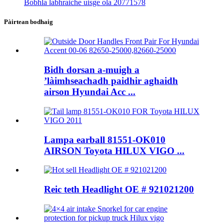
Bobhla labhraiche uisge ola 20771578
Pàirtean bodhaig
Bidh dorsan a-muigh a
’làimhseachadh paidhir aghaidh
airson Hyundai Acc ...
Lampa earball 81551-OK010
AIRSON Toyota HILUX VIGO ...
Reic teth Headlight OE # 921021200