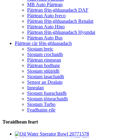
MB Auto Pàirtean
Pàirtean fèin-ghluasadach DAF
Pàirtean Auto Iveco
Pàirtean fèin-ghluasadach Renalut
Pàirtean Auto Hino
Pàirtean fèin-ghluasadach Hyundai
Pàirtean Auto Bus
Pàirtean càr fèin-ghluasadach
Siostam breic
Siostam crochaidh
Pàirtean einnsean
Pàirtean bodhaig
Siostam stiùiridh
Siostam lasachaidh
Sensor an Dealain
Innealan
Siostam fuarachaidh
Siostam tòiseachaidh
Siostam Turbo
Feadhainn eile
Toraidhean feart