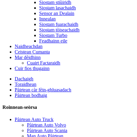
Siostam stiùiridh
Siostam lasachaidh
Sensor an Dealain
Innealan
Siostam fuarachaidh
Siostam tòiseachaidh
Siostam Turbo
Feadhainn eile
Naidheachdan
Ceistean Cumanta
Mar dèidhinn
Cuairt Factaraidh
Cuir fios thugainn
Dachaigh
Toraidhean
Pàirtean càr fèin-ghluasadach
Pàirtean bodhaig
Roinnean-seòrsa
Pàirtean Auto Truck
Pàirtean Auto Volvo
Pàirtean Auto Scania
Man Auto Pàirtean