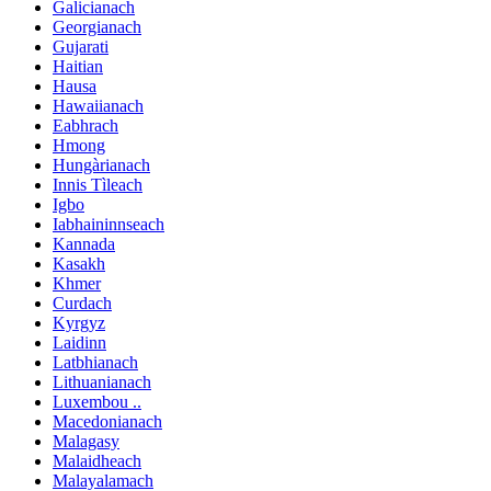
Galicianach
Georgianach
Gujarati
Haitian
Hausa
Hawaiianach
Eabhrach
Hmong
Hungàrianach
Innis Tìleach
Igbo
Iabhaininnseach
Kannada
Kasakh
Khmer
Curdach
Kyrgyz
Laidinn
Latbhianach
Lithuanianach
Luxembou ..
Macedonianach
Malagasy
Malaidheach
Malayalamach