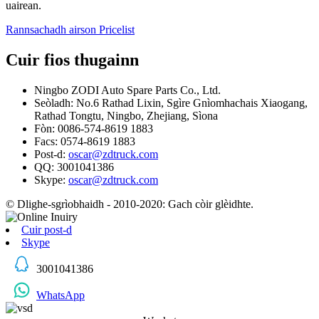
uairean.
Rannsachadh airson Pricelist
Cuir fios thugainn
Ningbo ZODI Auto Spare Parts Co., Ltd.
Seòladh: No.6 Rathad Lixin, Sgìre Gnìomhachais Xiaogang,
Rathad Tongtu, Ningbo, Zhejiang, Sìona
Fòn: 0086-574-8619 1883
Facs: 0574-8619 1883
Post-d:
oscar@zdtruck.com
QQ: 3001041386
Skype:
oscar@zdtruck.com
© Dlighe-sgrìobhaidh - 2010-2020: Gach còir glèidhte.
Cuir post-d
Skype
3001041386
WhatsApp