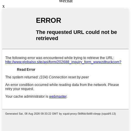
Wechat
x