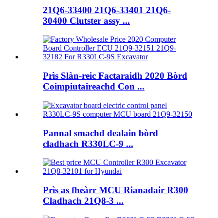
21Q6-33400 21Q6-33401 21Q6-
30400 Clutster assy ...
Prìs Slàn-reic Factaraidh 2020 Bòrd
Coimpiutaireachd Con ...
Pannal smachd dealain bòrd
cladhach R330LC-9 ...
Prìs as fheàrr MCU Rianadair R300
Cladhach 21Q8-3 ...