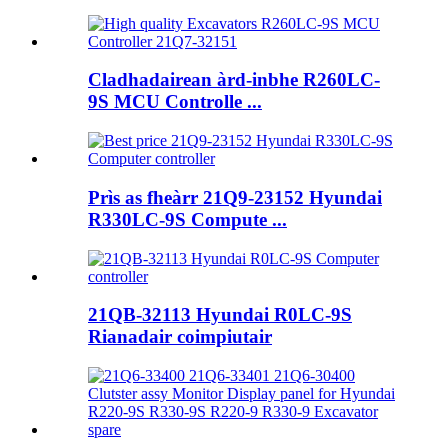
Cladhadairean àrd-inbhe R260LC-
9S MCU Controlle ...
Prìs as fheàrr 21Q9-23152 Hyundai
R330LC-9S Compute ...
21QB-32113 Hyundai R0LC-9S
Rianadair coimpiutair