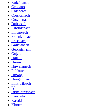
Bulgàrianach
Cebuano
Chichewa
Corsicanach
Croatianach
Duitseach
Estòinianach
Filipineach
Fionnlaineach
Frisealach
Galicianach
Georgianach
Gujarati
Haitian
Hausa
Hawaiianach
Eabhrach
Hmong
Hungàrianach
Innis Tìleach
Igbo
Iabhaininnseach
Kannada
Kasakh
Khmer