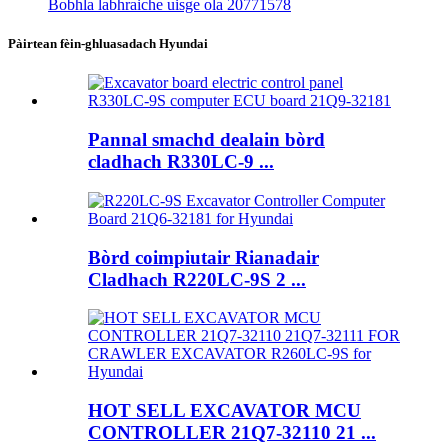
Bobhla labhraiche uisge ola 20771578
Pàirtean fèin-ghluasadach Hyundai
Pannal smachd dealain bòrd
cladhach R330LC-9 ...
Bòrd coimpiutair Rianadair
Cladhach R220LC-9S 2 ...
HOT SELL EXCAVATOR MCU
CONTROLLER 21Q7-32110 21 ...