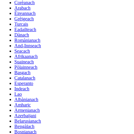
Corèanach
Arabach
Èireannach
Grèigeach
Turcais
Eadailteach
Dànach
Romànianach
And-Innseach
Seacach
Afrikaanach
Suaineach
Pòlainneach
Basgach
Catalanach
Esperanto
Indeach
Lao
Albànianach
Amharic
Armenianach
Azerbaijani
Belarusianach
Bengàlach
Bosnianach