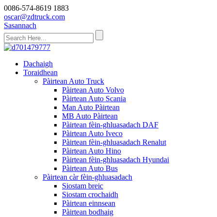
0086-574-8619 1883
oscar@zdtruck.com
Sasannach
Dachaigh
Toraidhean
Pàirtean Auto Truck
Pàirtean Auto Volvo
Pàirtean Auto Scania
Man Auto Pàirtean
MB Auto Pàirtean
Pàirtean fèin-ghluasadach DAF
Pàirtean Auto Iveco
Pàirtean fèin-ghluasadach Renalut
Pàirtean Auto Hino
Pàirtean fèin-ghluasadach Hyundai
Pàirtean Auto Bus
Pàirtean càr fèin-ghluasadach
Siostam breic
Siostam crochaidh
Pàirtean einnsean
Pàirtean bodhaig