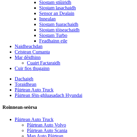
Siostam stiùiridh
Siostam lasachaidh
Sensor an Dealain
Innealan
Siostam fuarachaidh
Siostam tòiseachaidh
Siostam Turbo
Feadhainn eile
Naidheachdan
Ceistean Cumanta
Mar dèidhinn
Cuairt Factaraidh
Cuir fios thugainn
Dachaigh
Toraidhean
Pàirtean Auto Truck
Pàirtean fèin-ghluasadach Hyundai
Roinnean-seòrsa
Pàirtean Auto Truck
Pàirtean Auto Volvo
Pàirtean Auto Scania
Man Auto Pàirtean