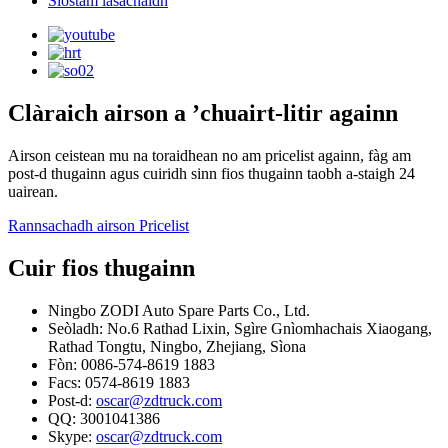
Siostam lasachaidh
Clàraich airson a ’chuairt-litir againn
Airson ceistean mu na toraidhean no am pricelist againn, fàg am
post-d thugainn agus cuiridh sinn fios thugainn taobh a-staigh 24
uairean.
Rannsachadh airson Pricelist
Cuir fios thugainn
Ningbo ZODI Auto Spare Parts Co., Ltd.
Seòladh: No.6 Rathad Lixin, Sgìre Gnìomhachais Xiaogang,
Rathad Tongtu, Ningbo, Zhejiang, Sìona
Fòn: 0086-574-8619 1883
Facs: 0574-8619 1883
Post-d:
oscar@zdtruck.com
QQ: 3001041386
Skype:
oscar@zdtruck.com