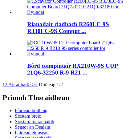
Rianadair cladhach R260LC-9S
R330LC-9S Comput ...
Bòrd coimpiutair RX210W-9S CUP
21Q6-32250 R-9 R21 ...
1
2
Air adhart>
>>
Duilleag 1/2
Prìomh Thoraidhean
Pàirtean bodhaig
Siostam breic
Siostam fuarachaidh
Sensor an Dealain
Pàirtean einnsean