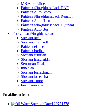
MB Auto Pàirtean
Pàirtean fèin-ghluasadach DAF
Pàirtean Auto Iveco
Pàirtean fèin-ghluasadach Renalut
Pàirtean Auto Hino
Pàirtean fèin-ghluasadach Hyundai
Pàirtean Auto Bus
Pàirtean càr fèin-ghluasadach
Siostam breic
Siostam crochaidh
Pàirtean einnsean
Pàirtean bodhaig
Siostam stiùiridh
Siostam lasachaidh
Sensor an Dealain
Innealan
Siostam fuarachaidh
Siostam tòiseachaidh
Siostam Turbo
Feadhainn eile
Toraidhean feart