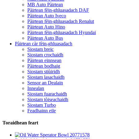
MB Auto Pàirtean
Pàirtean fèin-ghluasadach DAF
Pàirtean Auto Iveco
Pàirtean fèin-ghluasadach Renalut
Pàirtean Auto Hino
Pàirtean fèin-ghluasadach Hyundai
Pàirtean Auto Bus
Pàirtean càr fèin-ghluasadach
Siostam breic
Siostam crochaidh
Pàirtean einnsean
Pàirtean bodhaig
Siostam stiùiridh
Siostam lasachaidh
Sensor an Dealain
Innealan
Siostam fuarachaidh
Siostam tòiseachaidh
Siostam Turbo
Feadhainn eile
Toraidhean feart