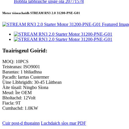
Bobhla labhraiche uisge ola 20771578
Motor tòiseachaidh STREAM RN3 2.0 31200-PNE-G01
Tuairisgeul Goirid:
MOQ: 10PCS
Teisteanas: ISO9001
Barantas: 1 bhliadhna
Pacadh: Iarrtas Custermer
Ùine Lìbhrigidh: 30-45 Làithean
Àite tùsail: Ningbo Sìona
Meud: Ìre OEM
Bholtachd: 12Volt
Fiacla: 9T
Cumhachd: 1.0KW
Cuir post-d thugainn
Luchdaich sìos mar PDF