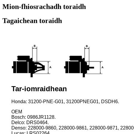
Mion-fhiosrachadh toraidh
Tagaichean toraidh
Tar-iomraidhean
Honda: 31200-PNE-G01, 31200PNEG01, DSDH6.
OEM
Bosch: 0986JR1128.
Delco: DRS0464.
Denso: 228000-9860, 228000-9861, 228000-9871, 22800
Lucas: LRS02264.