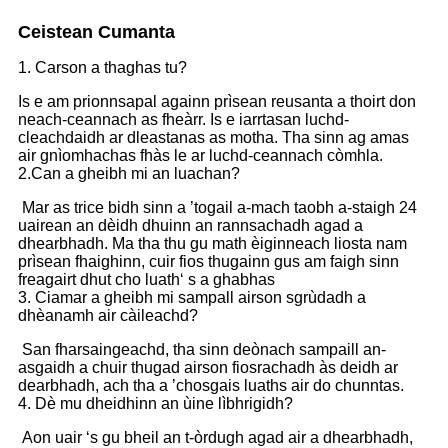
Ceistean Cumanta
1. Carson a thaghas tu?
Is e am prionnsapal againn prìsean reusanta a thoirt don
neach-ceannach as fheàrr. Is e iarrtasan luchd-
cleachdaidh ar dleastanas as motha. Tha sinn ag amas
air gnìomhachas fhàs le ar luchd-ceannach còmhla.
2.Can a gheibh mi an luachan?
Mar as trice bidh sinn a ’togail a-mach taobh a-staigh 24
uairean an dèidh dhuinn an rannsachadh agad a
dhearbhadh. Ma tha thu gu math èiginneach liosta nam
prìsean fhaighinn, cuir fios thugainn gus am faigh sinn
freagairt dhut cho luath‘ s a ghabhas
3. Ciamar a gheibh mi sampall airson sgrùdadh a
dhèanamh air càileachd?
San fharsaingeachd, tha sinn deònach sampaill an-
asgaidh a chuir thugad airson fiosrachadh às deidh ar
dearbhadh, ach tha a ’chosgais luaths air do chunntas.
4. Dè mu dheidhinn an ùine lìbhrigidh?
Aon uair ‘s gu bheil an t-òrdugh agad air a dhearbhadh,