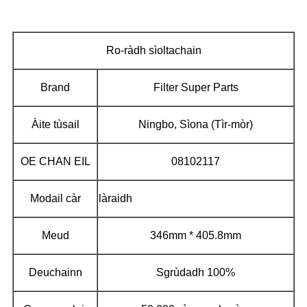
Ro-ràdh sìoltachain
Brand
Filter Super Parts
Àite tùsail
Ningbo, Sìona (Tìr-mòr)
OE CHAN EIL
08102117
Modail càr
làraidh
Meud
346mm * 405.8mm
Deuchainn
Sgrùdadh 100%