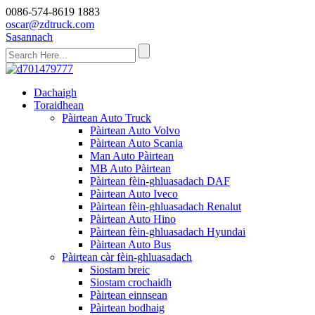
0086-574-8619 1883
oscar@zdtruck.com
Sasannach
Dachaigh
Toraidhean
Pàirtean Auto Truck
Pàirtean Auto Volvo
Pàirtean Auto Scania
Man Auto Pàirtean
MB Auto Pàirtean
Pàirtean fèin-ghluasadach DAF
Pàirtean Auto Iveco
Pàirtean fèin-ghluasadach Renalut
Pàirtean Auto Hino
Pàirtean fèin-ghluasadach Hyundai
Pàirtean Auto Bus
Pàirtean càr fèin-ghluasadach
Siostam breic
Siostam crochaidh
Pàirtean einnsean
Pàirtean bodhaig