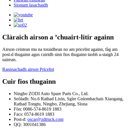
Siostam lasachaidh
Clàraich airson a ’chuairt-litir againn
Airson ceistean mu na toraidhean no am pricelist againn, fàg am
post-d thugainn agus cuiridh sinn fios thugainn taobh a-staigh 24
uairean.
Rannsachadh airson Pricelist
Cuir fios thugainn
Ningbo ZODI Auto Spare Parts Co., Ltd.
Seòladh: No.6 Rathad Lixin, Sgìre Gnìomhachais Xiaogang,
Rathad Tongtu, Ningbo, Zhejiang, Sìona
Fòn: 0086-574-8619 1883
Facs: 0574-8619 1883
Post-d:
oscar@zdtruck.com
QQ: 3001041386