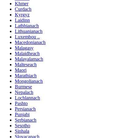
Khmer
Curdach
Kyrgyz
Laidinn
Latbhianach
Lithuanianach
Luxembou ..
Macedonianach
Malagasy
Malaidheach
Malayalamach
Malteseach
Maori
Marathiach
Mongolianach
Burmese
Nepalach
Lochlannach
Pashto
Persianach
Punjabi
Serbianach
Sesotho
Sinhala
Slovacanach