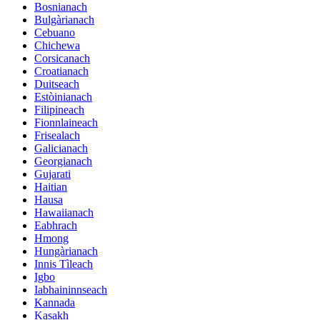
Bosnianach
Bulgàrianach
Cebuano
Chichewa
Corsicanach
Croatianach
Duitseach
Estòinianach
Filipineach
Fionnlaineach
Frisealach
Galicianach
Georgianach
Gujarati
Haitian
Hausa
Hawaiianach
Eabhrach
Hmong
Hungàrianach
Innis Tìleach
Igbo
Iabhaininnseach
Kannada
Kasakh