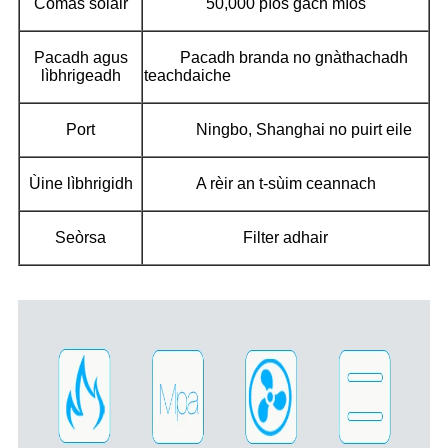
Comas solair
50,000 pìos gach mìos
Pacadh agus
Pacadh branda no gnàthachadh
lìbhrigeadh
teachdaiche
Port
Ningbo, Shanghai no puirt eile
Ùine lìbhrigidh
A rèir an t-sùim ceannach
Seòrsa
Filter adhair