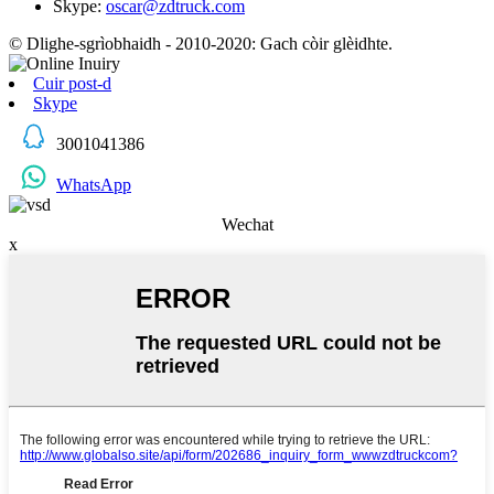
Skype:
oscar@zdtruck.com
© Dlighe-sgrìobhaidh - 2010-2020: Gach còir glèidhte.
Cuir post-d
Skype
3001041386
WhatsApp
Wechat
x