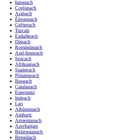
Iapanach
Corèanach
Arabach
Èireannach
Grèigeach
Turcais
Eadailteach
Dànach
Romànianach
And-Innseach
Seacach
Afrikaanach
Suaineach
Pòlainneach
Basgach
Catalanach
Esperanto
Indeach
Lao
Albànianach
Amharic
Armenianach
Azerbaijani
Belarusianach
Bengàlach