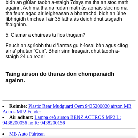
bidh an giùlan taobh a-staigh 7days ma tha an stoc math
againn. Ach ma tha na rudan math às aonais stoc no ma
tha feum agad air leigheasan a bharrachd, bidh an ùine
lìbhrigidh timcheall air 35 latha às deidh dhut tasgadh
fhaighinn.
5. Ciamar a chuireas tu fios thugam?
Feuch an sgrìobh thu d ’iarrtas gu h-ìosal bàn agus cliog
air a’ phutan “Cuir”. Bheir sinn freagairt dhut taobh a-
staigh 24 uairean!
Taing airson do thuras don chompanaidh
againn.
Roimhe:
Plastic Rear Mudguard Oem 9435200020 airson MB
Actros MP2 Fender
Air adhart:
Lampa ceò airson BENZ ACTROS MP2 L:
9438200056 no R: 9438200156
MB Auto Pàirtean