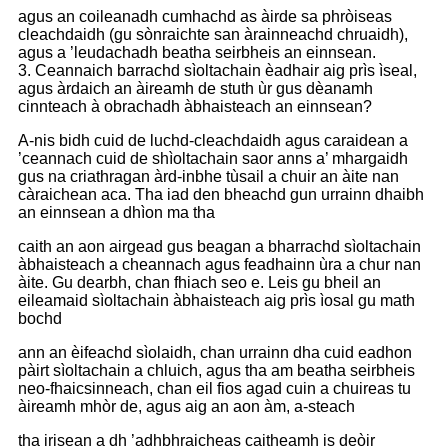
agus an coileanadh cumhachd as àirde sa phròiseas
cleachdaidh (gu sònraichte san àrainneachd chruaidh),
agus a ’leudachadh beatha seirbheis an einnsean.
3. Ceannaich barrachd sìoltachain èadhair aig prìs ìseal,
agus àrdaich an àireamh de stuth ùr gus dèanamh
cinnteach à obrachadh àbhaisteach an einnsean?
A-nis bidh cuid de luchd-cleachdaidh agus caraidean a
’ceannach cuid de shìoltachain saor anns a’ mhargaidh
gus na criathragan àrd-inbhe tùsail a chuir an àite nan
càraichean aca. Tha iad den bheachd gun urrainn dhaibh
an einnsean a dhìon ma tha
caith an aon airgead gus beagan a bharrachd sìoltachain
àbhaisteach a cheannach agus feadhainn ùra a chur nan
àite. Gu dearbh, chan fhiach seo e. Leis gu bheil an
eileamaid sìoltachain àbhaisteach aig prìs ìosal gu math
bochd
ann an èifeachd sìolaidh, chan urrainn dha cuid eadhon
pàirt sìoltachain a chluich, agus tha am beatha seirbheis
neo-fhaicsinneach, chan eil fios agad cuin a chuireas tu
àireamh mhòr de, agus aig an aon àm, a-steach
tha irisean a dh ’adhbhraicheas caitheamh is deòir