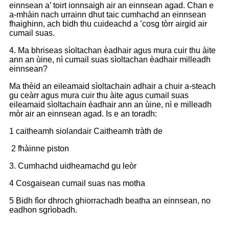
einnsean a’ toirt ionnsaigh air an einnsean agad. Chan e
a-mhàin nach urrainn dhut taic cumhachd an einnsean
fhaighinn, ach bidh thu cuideachd a ’cosg tòrr airgid air
cumail suas.
4. Ma bhriseas sìoltachan èadhair agus mura cuir thu àite
ann an ùine, nì cumail suas sìoltachan èadhair milleadh
einnsean?
Ma thèid an eileamaid sìoltachain adhair a chuir a-steach
gu ceàrr agus mura cuir thu àite agus cumail suas
eileamaid sìoltachain èadhair ann an ùine, nì e milleadh
mòr air an einnsean agad. Is e an toradh:
1 caitheamh siolandair Caitheamh tràth de
2 fhàinne piston
3. Cumhachd uidheamachd gu leòr
4 Cosgaisean cumail suas nas motha
5 Bidh fìor dhroch ghiorrachadh beatha an einnsean, no
eadhon sgrìobadh.