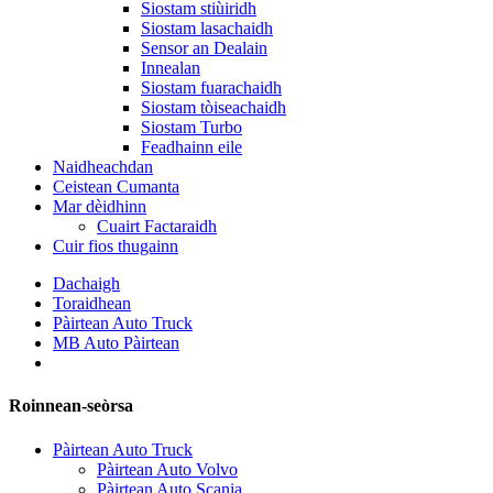
Siostam stiùiridh
Siostam lasachaidh
Sensor an Dealain
Innealan
Siostam fuarachaidh
Siostam tòiseachaidh
Siostam Turbo
Feadhainn eile
Naidheachdan
Ceistean Cumanta
Mar dèidhinn
Cuairt Factaraidh
Cuir fios thugainn
Dachaigh
Toraidhean
Pàirtean Auto Truck
MB Auto Pàirtean
Roinnean-seòrsa
Pàirtean Auto Truck
Pàirtean Auto Volvo
Pàirtean Auto Scania