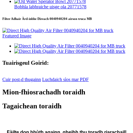
Bobhla labhraiche uisge ola 20771578
Filter Adhair Àrd-inbhe Dìreach 0040940204 airson truca MB
Tuairisgeul Goirid:
Cuir post-d thugainn
Luchdaich sìos mar PDF
Mion-fhiosrachadh toraidh
Tagaichean toraidh
Fàilte don bhùth againn, gheibh thu toradh riarachail!