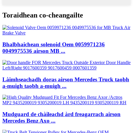
Toraidhean co-cheangailte
Bhalbhaichean solenoid Oem 0059971236
0049975536 airson MB ...
Làimhseachadh doras airson Mercedes Truck taobh
a-muigh taobh a-muigh ...
Mudguard de chàileachd àrd freagarrach airson
Mercedes Benz Axo ...