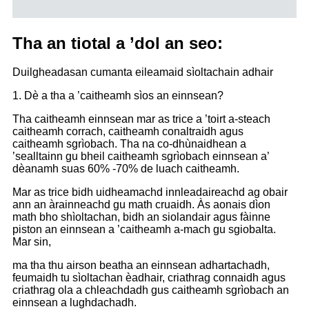
Tha an tiotal a ’dol an seo:
Duilgheadasan cumanta eileamaid sìoltachain adhair
1. Dè a tha a ’caitheamh sìos an einnsean?
Tha caitheamh einnsean mar as trice a ’toirt a-steach
caitheamh corrach, caitheamh conaltraidh agus
caitheamh sgrìobach. Tha na co-dhùnaidhean a
’sealltainn gu bheil caitheamh sgrìobach einnsean a’
dèanamh suas 60% -70% de luach caitheamh.
Mar as trice bidh uidheamachd innleadaireachd ag obair
ann an àrainneachd gu math cruaidh. Às aonais dìon
math bho shìoltachan, bidh an siolandair agus fàinne
piston an einnsean a ’caitheamh a-mach gu sgiobalta.
Mar sin,
ma tha thu airson beatha an einnsean adhartachadh,
feumaidh tu sìoltachan èadhair, criathrag connaidh agus
criathrag ola a chleachdadh gus caitheamh sgrìobach an
einnsean a lughdachadh.