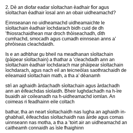
2. Dè an diofar eadar sìoltachan èadhair fìor agus
sìoltachan èadhair ìosal ann an obair uidheamachd?
Einnseanan no uidheamachd
uidheamaichte le
sìoltachain èadhair ìochdarach bidh cuid de dh
’fhiosrachaidhean mar droch thòiseachadh, dìth
cumhachd, smocadh agus cumadh einnsean anns a’
phròiseas cleachdaidh.
Is e an adhbhar gu bheil na meadhanan sìoltachain
(pàipear sìoltachain) a thathar a ’cleachdadh ann an
sìoltachain èadhair ìochdarach mar phàipear sìoltachain
ìochdarach, agus nach eil an teicneòlas saothrachaidh de
eileamaid sìoltachain math, a tha a’ dèanamh
strì an aghaidh àrdachadh sìoltachain agus àrdachadh
ann an èifeachdas sìolaidh. Bheir lughdachadh na h-ìre
buaidh air coileanadh na h-uidheamachd iomlan. An
coimeas ri feadhainn eile coltach
bathar, tha an neart sìoltachaidh nas lugha an aghaidh in-
ghabhail, èifeachdas sìoltachaidh nas àirde agus comas
uinnseann nas motha, a tha a ’toirt air an uidheamachd an
caitheamh connaidh as ìsle fhaighinn