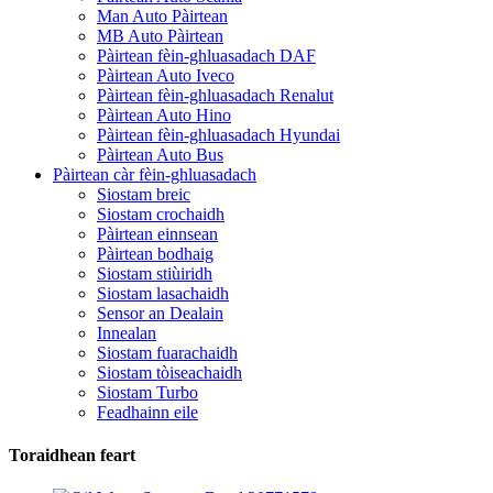
Man Auto Pàirtean
MB Auto Pàirtean
Pàirtean fèin-ghluasadach DAF
Pàirtean Auto Iveco
Pàirtean fèin-ghluasadach Renalut
Pàirtean Auto Hino
Pàirtean fèin-ghluasadach Hyundai
Pàirtean Auto Bus
Pàirtean càr fèin-ghluasadach
Siostam breic
Siostam crochaidh
Pàirtean einnsean
Pàirtean bodhaig
Siostam stiùiridh
Siostam lasachaidh
Sensor an Dealain
Innealan
Siostam fuarachaidh
Siostam tòiseachaidh
Siostam Turbo
Feadhainn eile
Toraidhean feart