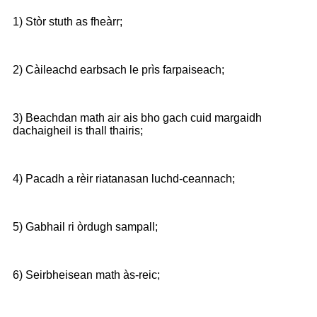
1) Stòr stuth as fheàrr;
2) Càileachd earbsach le prìs farpaiseach;
3) Beachdan math air ais bho gach cuid margaidh
dachaigheil is thall thairis;
4) Pacadh a rèir riatanasan luchd-ceannach;
5) Gabhail ri òrdugh sampall;
6) Seirbheisean math às-reic;