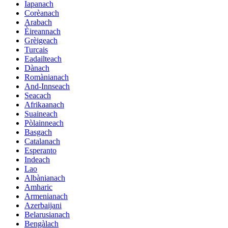
Iapanach
Corèanach
Arabach
Èireannach
Grèigeach
Turcais
Eadailteach
Dànach
Romànianach
And-Innseach
Seacach
Afrikaanach
Suaineach
Pòlainneach
Basgach
Catalanach
Esperanto
Indeach
Lao
Albànianach
Amharic
Armenianach
Azerbaijani
Belarusianach
Bengàlach