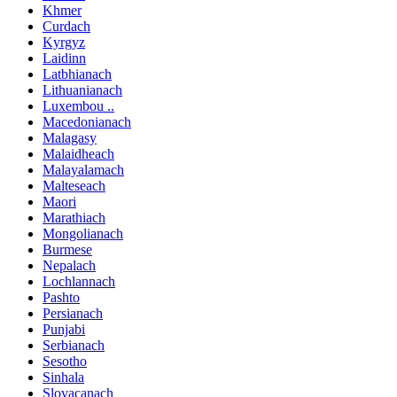
Khmer
Curdach
Kyrgyz
Laidinn
Latbhianach
Lithuanianach
Luxembou ..
Macedonianach
Malagasy
Malaidheach
Malayalamach
Malteseach
Maori
Marathiach
Mongolianach
Burmese
Nepalach
Lochlannach
Pashto
Persianach
Punjabi
Serbianach
Sesotho
Sinhala
Slovacanach