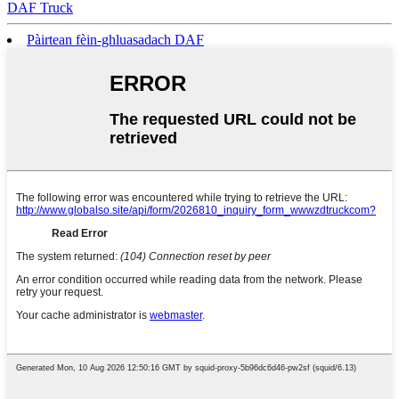
DAF Truck
Pàirtean fèin-ghluasadach DAF