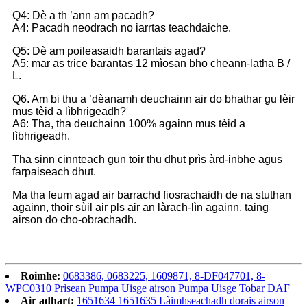
Q4: Dè a th ’ann am pacadh?
A4: Pacadh neodrach no iarrtas teachdaiche.
Q5: Dè am poileasaidh barantais agad?
A5: mar as trice barantas 12 mìosan bho cheann-latha B /
L.
Q6. Am bi thu a ’dèanamh deuchainn air do bhathar gu lèir
mus tèid a lìbhrigeadh?
A6: Tha, tha deuchainn 100% againn mus tèid a
lìbhrigeadh.
Tha sinn cinnteach gun toir thu dhut prìs àrd-inbhe agus
farpaiseach dhut.
Ma tha feum agad air barrachd fiosrachaidh de na stuthan
againn, thoir sùil air pls air an làrach-lìn againn, taing
airson do cho-obrachadh.
Roimhe:
0683386, 0683225, 1609871, 8-DF047701, 8-
WPC0310 Prìsean Pumpa Uisge airson Pumpa Uisge Tobar DAF
Air adhart:
1651634 1651635 Làimhseachadh dorais airson