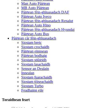
Man Auto Pàirtean
MB Auto Pàirtean
Pàirtean fèin-ghluasadach DAF
Pàirtean Auto Iveco
Pàirtean fèin-ghluasadach Renalut
Pàirtean Auto Hino
Pàirtean fèin-ghluasadach Hyundai
Pàirtean Auto Bus
Pàirtean càr fèin-ghluasadach
Siostam breic
Siostam crochaidh
Pàirtean einnsean
Pàirtean bodhaig
Siostam stiùiridh
Siostam lasachaidh
Sensor an Dealain
Innealan
Siostam fuarachaidh
Siostam tòiseachaidh
Siostam Turbo
Feadhainn eile
Toraidhean feart