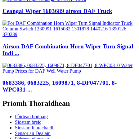
Ceangal Wiper 1603689 airson DAF Truck
Airson DAF Combination Horn Wiper Turn Signal
Indi ...
0683386, 0683225, 1609871, 8-DF047701, 8-
WPC031 ...
Prìomh Thoraidhean
Pàirtean bodhaig
Siostam breic
Siostam fuarachaidh
Sensor an Dealain
Pàirtean einnsean