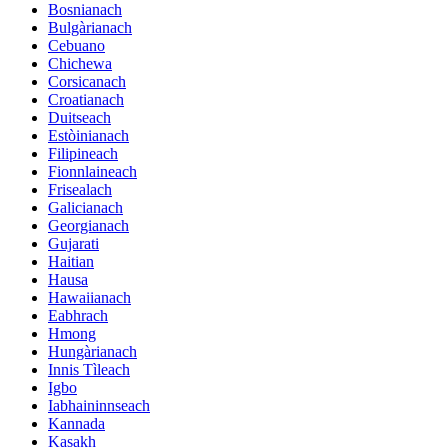
Bosnianach
Bulgàrianach
Cebuano
Chichewa
Corsicanach
Croatianach
Duitseach
Estòinianach
Filipineach
Fionnlaineach
Frisealach
Galicianach
Georgianach
Gujarati
Haitian
Hausa
Hawaiianach
Eabhrach
Hmong
Hungàrianach
Innis Tìleach
Igbo
Iabhaininnseach
Kannada
Kasakh