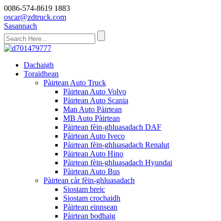
0086-574-8619 1883
oscar@zdtruck.com
Sasannach
Dachaigh
Toraidhean
Pàirtean Auto Truck
Pàirtean Auto Volvo
Pàirtean Auto Scania
Man Auto Pàirtean
MB Auto Pàirtean
Pàirtean fèin-ghluasadach DAF
Pàirtean Auto Iveco
Pàirtean fèin-ghluasadach Renalut
Pàirtean Auto Hino
Pàirtean fèin-ghluasadach Hyundai
Pàirtean Auto Bus
Pàirtean càr fèin-ghluasadach
Siostam breic
Siostam crochaidh
Pàirtean einnsean
Pàirtean bodhaig