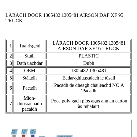
LÀRACH DOOR 1305482 1305481 AIRSON DAF XF 95
TRUCK
LÀRACH DOOR 1305482 1305481
1
Tuairisgeul
AIRSON DAF XF 95 TRUCK
2
Stuth
PLASTIC
3
Dath uachdar
Dubh
4
OEM
1305482 1305481
5
Stàladh
Eadar-ghluasadach le tùsail
Pacadh de dheagh chàileachd NO A
6
Pacadh
’Pacadh
Mion-
Poca poly gach pìos agus ann an carton
7
fhiosrachadh
às-mhalairt
pacaidh