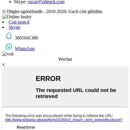
Skype:
oscar@zdtruck.com
© Dlighe-sgrìobhaidh - 2010-2020: Gach còir glèidhte.
Cuir post-d
Skype
3001041386
WhatsApp
Wechat
x