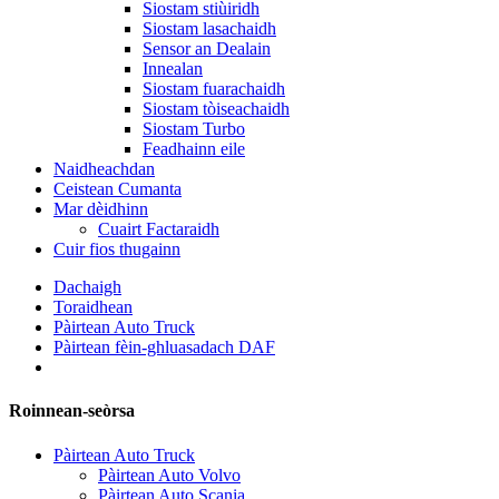
Siostam stiùiridh
Siostam lasachaidh
Sensor an Dealain
Innealan
Siostam fuarachaidh
Siostam tòiseachaidh
Siostam Turbo
Feadhainn eile
Naidheachdan
Ceistean Cumanta
Mar dèidhinn
Cuairt Factaraidh
Cuir fios thugainn
Dachaigh
Toraidhean
Pàirtean Auto Truck
Pàirtean fèin-ghluasadach DAF
Roinnean-seòrsa
Pàirtean Auto Truck
Pàirtean Auto Volvo
Pàirtean Auto Scania