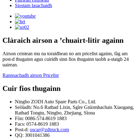
Siostam lasachaidh
Clàraich airson a ’chuairt-litir againn
Airson ceistean mu na toraidhean no am pricelist againn, fàg am
post-d thugainn agus cuiridh sinn fios thugainn taobh a-staigh 24
uairean.
Rannsachadh airson Pricelist
Cuir fios thugainn
Ningbo ZODI Auto Spare Parts Co., Ltd.
Seòladh: No.6 Rathad Lixin, Sgìre Gnìomhachais Xiaogang,
Rathad Tongtu, Ningbo, Zhejiang, Sìona
Fòn: 0086-574-8619 1883
Facs: 0574-8619 1883
Post-d:
oscar@zdtruck.com
QQ: 3001041386