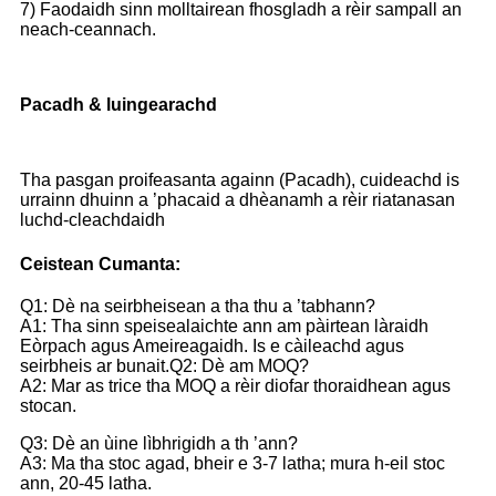
7) Faodaidh sinn molltairean fhosgladh a rèir sampall an
neach-ceannach.
Pacadh & luingearachd
Tha pasgan proifeasanta againn (Pacadh), cuideachd is
urrainn dhuinn a ’phacaid a dhèanamh a rèir riatanasan
luchd-cleachdaidh
Ceistean Cumanta:
Q1: Dè na seirbheisean a tha thu a ’tabhann?
A1: Tha sinn speisealaichte ann am pàirtean làraidh
Eòrpach agus Ameireagaidh. Is e càileachd agus
seirbheis ar bunait.
Q2: Dè am MOQ?
A2: Mar as trice tha MOQ a rèir diofar thoraidhean agus
stocan.
Q3: Dè an ùine lìbhrigidh a th ’ann?
A3: Ma tha stoc agad, bheir e 3-7 latha; mura h-eil stoc
ann, 20-45 latha.