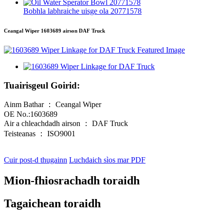
Bobhla labhraiche uisge ola 20771578
Ceangal Wiper 1603689 airson DAF Truck
Tuairisgeul Goirid:
Ainm Bathar ： Ceangal Wiper
OE No.:1603689
Air a chleachdadh airson ： DAF Truck
Teisteanas ： ISO9001
Cuir post-d thugainn
Luchdaich sìos mar PDF
Mion-fhiosrachadh toraidh
Tagaichean toraidh