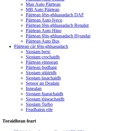
Man Auto Pàirtean
MB Auto Pàirtean
Pàirtean fèin-ghluasadach DAF
Pàirtean Auto Iveco
Pàirtean fèin-ghluasadach Renalut
Pàirtean Auto Hino
Pàirtean fèin-ghluasadach Hyundai
Pàirtean Auto Bus
Pàirtean càr fèin-ghluasadach
Siostam breic
Siostam crochaidh
Pàirtean einnsean
Pàirtean bodhaig
Siostam stiùiridh
Siostam lasachaidh
Sensor an Dealain
Innealan
Siostam fuarachaidh
Siostam tòiseachaidh
Siostam Turbo
Feadhainn eile
Toraidhean feart