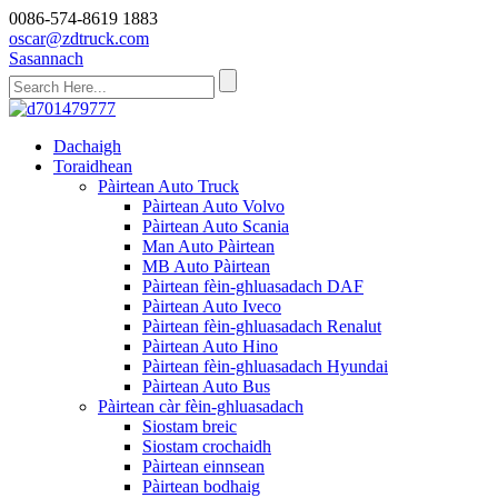
0086-574-8619 1883
oscar@zdtruck.com
Sasannach
Dachaigh
Toraidhean
Pàirtean Auto Truck
Pàirtean Auto Volvo
Pàirtean Auto Scania
Man Auto Pàirtean
MB Auto Pàirtean
Pàirtean fèin-ghluasadach DAF
Pàirtean Auto Iveco
Pàirtean fèin-ghluasadach Renalut
Pàirtean Auto Hino
Pàirtean fèin-ghluasadach Hyundai
Pàirtean Auto Bus
Pàirtean càr fèin-ghluasadach
Siostam breic
Siostam crochaidh
Pàirtean einnsean
Pàirtean bodhaig