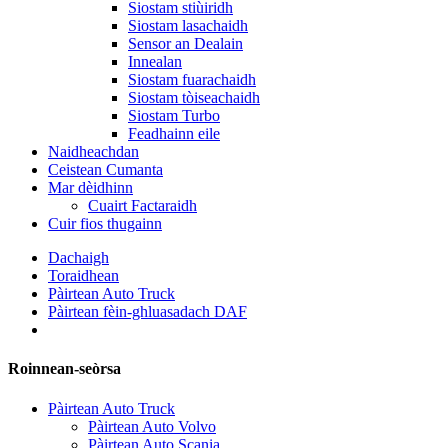
Siostam stiùiridh
Siostam lasachaidh
Sensor an Dealain
Innealan
Siostam fuarachaidh
Siostam tòiseachaidh
Siostam Turbo
Feadhainn eile
Naidheachdan
Ceistean Cumanta
Mar dèidhinn
Cuairt Factaraidh
Cuir fios thugainn
Dachaigh
Toraidhean
Pàirtean Auto Truck
Pàirtean fèin-ghluasadach DAF
Roinnean-seòrsa
Pàirtean Auto Truck
Pàirtean Auto Volvo
Pàirtean Auto Scania